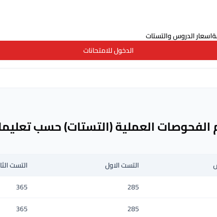
ة
اسعار الدروس والتستات
الدخول للامتحانات
الفحوصات العملية (التستات) حسب تعليمات
س
التست الاول
التست الث
365
285
365
285